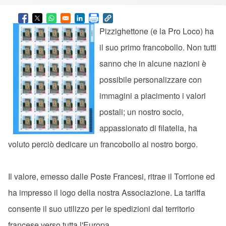
Opens in a new window
Opens in a new window
Opens in a new window
Opens in a new window
Pizzighettone (e la Pro Loco) ha
il suo primo francobollo. Non tutti
sanno che in alcune nazioni è
possibile personalizzare con
immagini a piacimento i valori
postali; un nostro socio,
appassionato di filatelia, ha
voluto perciò dedicare un francobollo al nostro borgo.
Il valore, emesso dalle Poste Francesi, ritrae il Torrione ed
ha impresso il logo della nostra Associazione. La tariffa
consente il suo utilizzo per le spedizioni dal territorio
francese verso tutta l'Europa.