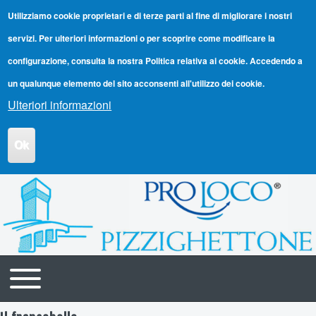
Utilizziamo cookie proprietari e di terze parti al fine di migliorare i nostri
servizi. Per ulteriori informazioni o per scoprire come modificare la
configurazione, consulta la nostra Politica relativa ai cookie. Accedendo a
un qualunque elemento del sito acconsenti all'utilizzo dei cookie.
Ulteriori informazioni
Ok
Toggle main menu
Navigazione principale