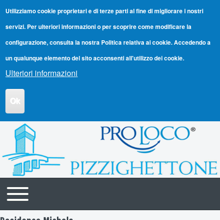
Utilizziamo cookie proprietari e di terze parti al fine di migliorare i nostri
servizi. Per ulteriori informazioni o per scoprire come modificare la
configurazione, consulta la nostra Politica relativa ai cookie. Accedendo a
un qualunque elemento del sito acconsenti all'utilizzo dei cookie.
Ulteriori informazioni
Ok
Toggle main menu
Navigazione principale