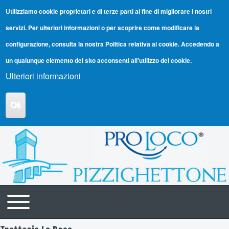
Utilizziamo cookie proprietari e di terze parti al fine di migliorare i nostri
servizi. Per ulteriori informazioni o per scoprire come modificare la
configurazione, consulta la nostra Politica relativa ai cookie. Accedendo a
un qualunque elemento del sito acconsenti all'utilizzo dei cookie.
Ulteriori informazioni
Ok
Toggle main menu
Navigazione principale