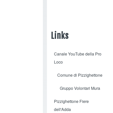
Links
Canale YouTube della Pro
(opens in new tab)
Loco
Comune di Pizzighettone
(opens in new tab)
Gruppo Volontari Mura
(opens in new tab)
Pizzighettone Fiere
(opens in new tab)
dell'Adda