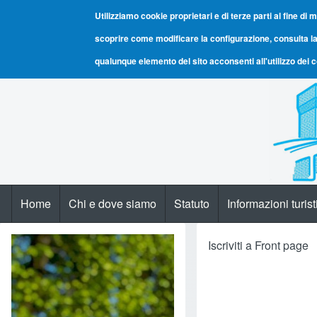
Utilizziamo cookie proprietari e di terze parti al fine di m
scoprire come modificare la configurazione, consulta la
qualunque elemento del sito acconsenti all'utilizzo dei 
Home
Chi e dove siamo
Statuto
Informazioni turis
Navigazione principale
Iscriviti a Front page