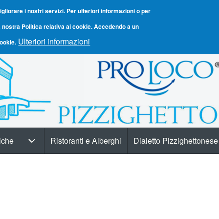
igliorare i nostri servizi. Per ulteriori informazioni o per
 nostra Politica relativa ai cookie. Accedendo a un
Ulteriori informazioni
cookie.
tiche
Ristoranti e Alberghi
Dialetto Pizzighettonese
Informazioni turistiche sub-navigation