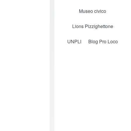
Museo civico
(opens in new tab)
Lions Pizzighettone
(opens in new tab)
UNPLI
(opens in new tab)
Blog Pro Loco
(opens in new tab)