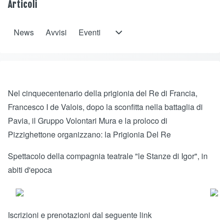
Articoli
News
Avvisi
Eventi
Eventi sub-navigation
Opens in a new window
Opens in a new window
Opens in a new window
Opens in a new window
Nel cinquecentenario della prigionia del Re di Francia,
Francesco I de Valois, dopo la sconfitta nella battaglia di
Pavia, il Gruppo Volontari Mura e la proloco di
Pizzighettone organizzano: la Prigionia Del Re
Spettacolo della compagnia teatrale "le Stanze di Igor", in
abiti d'epoca
Iscrizioni e prenotazioni dal seguente link