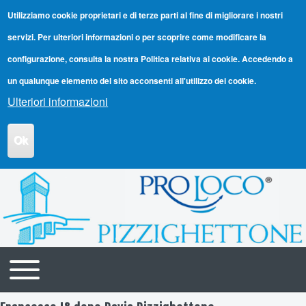
Utilizziamo cookie proprietari e di terze parti al fine di migliorare i nostri
servizi. Per ulteriori informazioni o per scoprire come modificare la
configurazione, consulta la nostra Politica relativa ai cookie. Accedendo a
un qualunque elemento del sito acconsenti all'utilizzo dei cookie.
Ulteriori informazioni
Ok
Toggle main menu
Navigazione principale